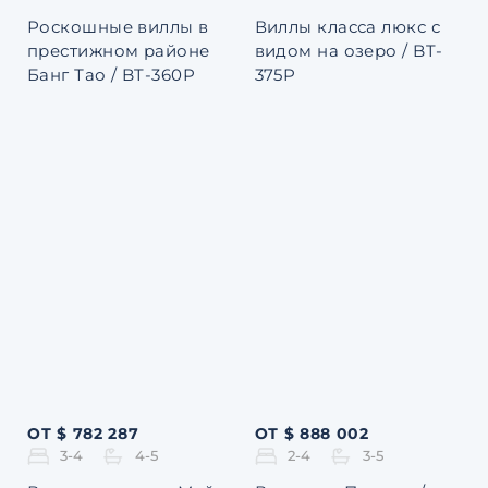
Роскошные виллы в
Виллы класса люкс с
престижном районе
видом на озеро / BT-
Банг Тао / BT-360P
375P
ОТ $ 782 287
ОТ $ 888 002
3-4
4-5
2-4
3-5