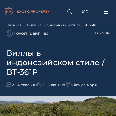
Оставить заявк
Запрос информации
Подбор
объекту
недвижимости
USD
Виллы в индонезий
Оставьте заявку и наш
/ BT-361P
свяжется с вами
—
Главная
Виллы в индонезийском стиле / BT-361P
Оставьте заявку и наш
Пхукет, Банг Тао
BT-361P
свяжется с вами
Виллы в
индонезийском стиле /
BT-361P
2 - 4 спальни
2 - 5 ванных
3 km до моря
Согласен с
пользовательск
по обработке персональны
Я даю согласие на направ
рассылок
Согласен с
пользовательск