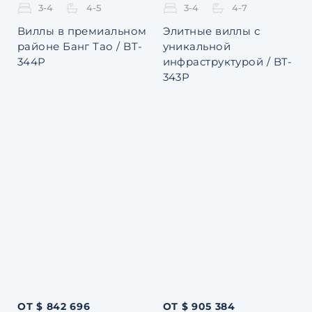
3-4
4-5
3-4
4-7
Виллы в премиальном
Элитные виллы с
районе Банг Тао / BT-
уникальной
344P
инфраструктурой / BT-
343P
ОТ $ 842 696
ОТ $ 905 384