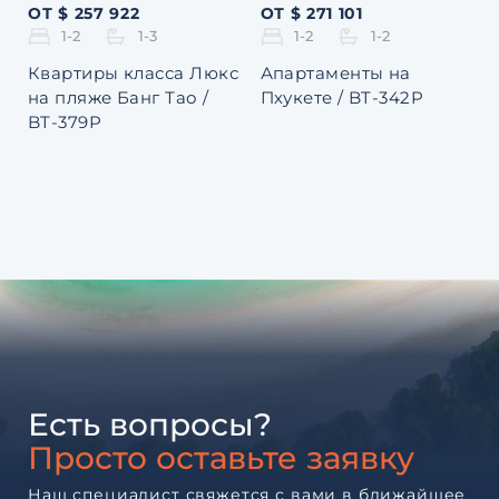
ОТ $ 257 922
ОТ $ 271 101
1-2
1-3
1-2
1-2
Квартиры класса Люкс
Апартаменты на
на пляже Банг Тао /
Пхукете / BT-342P
BT-379P
Есть вопросы?
Просто оставьте заявку
Наш специалист свяжется с вами в ближайшее