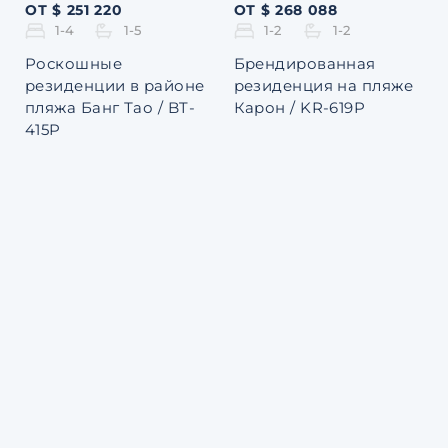
ОТ $ 251 220
ОТ $ 268 088
1-4
1-5
1-2
1-2
Роскошные
Брендированная
резиденции в районе
резиденция на пляже
пляжа Банг Тао / BT-
Карон / KR-619P
415P