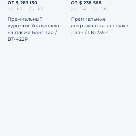
ОТ $ 283 150
ОТ $ 238 568
1-3
1-3
1-4
1-6
Премиальный
Премиальные
курортный комплекс
апартаменты на пляже
на пляже Банг Тао /
Лаян / LN-235P
BT-422P