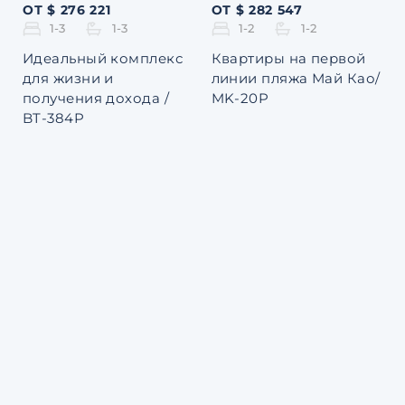
ОТ $ 276 221
ОТ $ 282 547
1-3
1-3
1-2
1-2
Идеальный комплекс
Квартиры на первой
для жизни и
линии пляжа Май Као/
получения дохода /
MK-20P
BT-384P