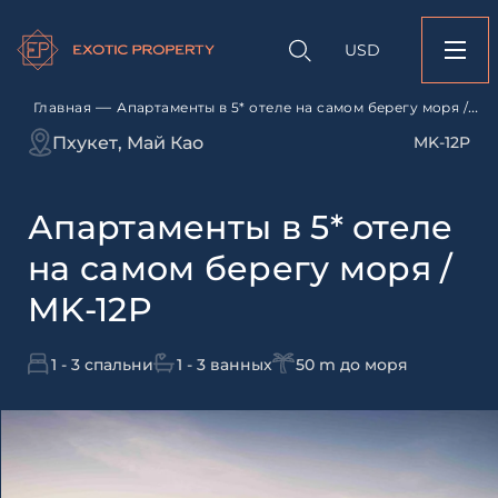
Оставить заявк
Запрос информации
Подбор
объекту
недвижимости
USD
Апартаменты в 5* от
Оставьте заявку и наш
самом берегу моря /
свяжется с вами
—
Главная
Апартаменты в 5* отеле на самом берегу моря /
Оставьте заявку и наш
MK-12P
Пхукет, Май Као
MK-12P
свяжется с вами
Апартаменты в 5* отеле
на самом берегу моря /
MK-12P
1 - 3 спальни
1 - 3 ванных
50 m до моря
Согласен с
пользовательск
по обработке персональны
Я даю согласие на направ
рассылок
Согласен с
пользовательск