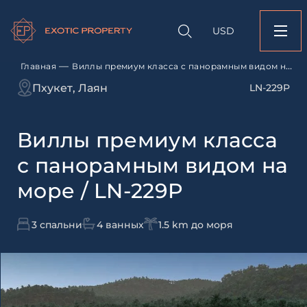
Оставить заявк
Запрос информации
Подбор
объекту
недвижимости
USD
Виллы премиум клас
Оставьте заявку и наш
панорамным видом н
свяжется с вами
LN-229P
—
Главная
Виллы премиум класса с панорамным видом на
море / LN-229P
Оставьте заявку и наш
Пхукет, Лаян
LN-229P
свяжется с вами
Виллы премиум класса
с панорамным видом на
море / LN-229P
3 спальни
4 ванных
1.5 km до моря
Согласен с
пользовательск
по обработке персональны
Я даю согласие на направ
рассылок