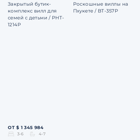
Закрытый бутик-
Роскошные виллы на
комплекс вилл для
Пхукете / BT-357P
семей с детьми / PHT-
1214P
ОТ $ 1 345 984
3-6
4-7