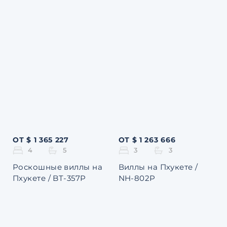
ОТ $ 1 365 227
ОТ $ 1 263 666
4
5
3
3
Роскошные виллы на
Виллы на Пхукете /
Пхукете / BT-357P
NH-802P