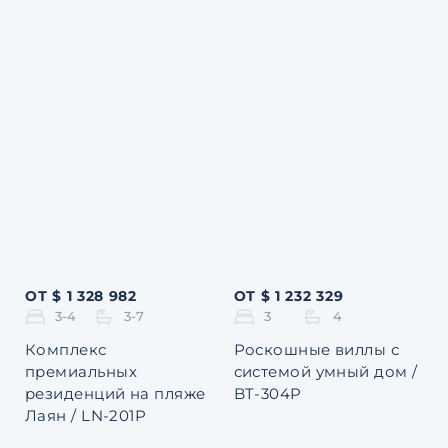
ОТ $ 1 328 982
ОТ $ 1 232 329
3-4
3-7
3
4
Комплекс
Роскошные виллы с
премиальных
системой умный дом /
резиденций на пляже
BT-304P
Лаян / LN-201P