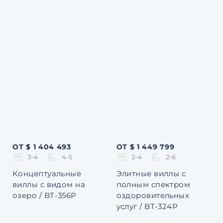
ОТ $ 1 404 493
ОТ $ 1 449 799
3-4
4-5
2-4
2-6
Концептуальные
Элитные виллы с
виллы с видом на
полным спектром
озеро / BT-356P
оздоровительных
услуг / BT-324P