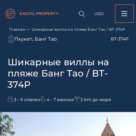
Оставить заявк
Запрос информации
Подбор
объекту
недвижимости
USD
Шикарные виллы на
Оставьте заявку и наш
Банг Тао / BT-374P
свяжется с вами
—
Главная
Шикарные виллы на пляже Банг Тао / BT-374P
Оставьте заявку и наш
Пхукет, Банг Тао
BT-374P
свяжется с вами
Шикарные виллы на
пляже Банг Тао / BT-
374P
3 - 6 спален
4 - 7 ванных
2 km до моря
Согласен с
пользовательск
по обработке персональны
Я даю согласие на направ
рассылок
Согласен с
пользовательск