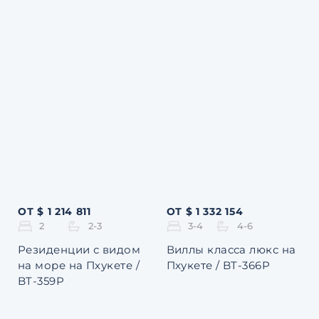
ОТ $ 1 214 811
ОТ $ 1 332 154
2
2-3
3-4
4-6
Резиденции с видом
Виллы класса люкс на
на море на Пхукете /
Пхукете / BT-366P
BT-359P