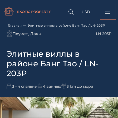
Оставить заявк
Запрос информации
Подбор
объекту
недвижимости
USD
Элитные виллы в ра
Оставьте заявку и наш
Тао / LN-203P
свяжется с вами
—
Главная
Элитные виллы в районе Банг Тао / LN-203P
Оставьте заявку и наш
Пхукет, Лаян
LN-203P
свяжется с вами
Элитные виллы в
районе Банг Тао / LN-
203P
3 - 4 спальни
4 ванных
3 km до моря
Согласен с
пользовательск
по обработке персональны
Я даю согласие на направ
рассылок
Согласен с
пользовательск