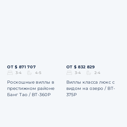
ОТ $ 871 707
ОТ $ 832 829
3-4
4-5
3-4
2-4
Роскошные виллы в
Виллы класса люкс с
престижном районе
видом на озеро / BT-
Банг Тао / BT-360P
375P