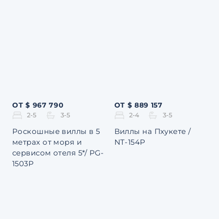
ОТ $ 967 790
ОТ $ 889 157
2-5
3-5
2-4
3-5
Роскошные виллы в 5
Виллы на Пхукете /
метрах от моря и
NT-154P
сервисом отеля 5*/ PG-
1503P