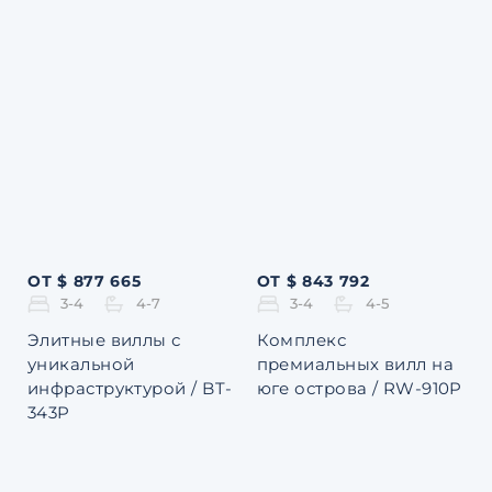
ОТ $ 877 665
ОТ $ 843 792
3-4
4-7
3-4
4-5
Элитные виллы с
Комплекс
уникальной
премиальных вилл на
инфраструктурой / BT-
юге острова / RW-910P
343P