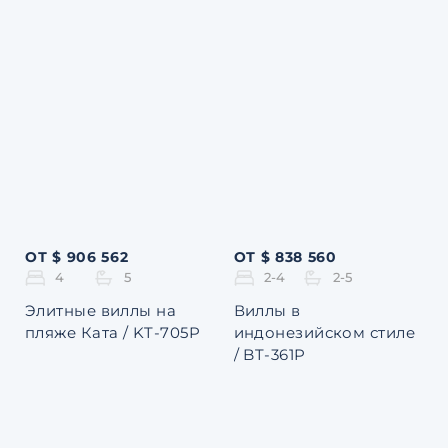
ОТ $ 906 562
ОТ $ 838 560
4
5
2-4
2-5
Элитные виллы на
Виллы в
пляже Ката / KT-705P
индонезийском стиле
/ BT-361P