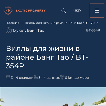
Оставить заявк
Запрос информации
Подбор
объекту
недвижимости
USD
Виллы для жизни в 
Оставьте заявку и наш
Банг Тао / BT-354P
свяжется с вами
—
Главная
Виллы для жизни в районе Банг Тао / BT-354P
Оставьте заявку и наш
Пхукет, Банг Тао
BT-354P
свяжется с вами
Виллы для жизни в
районе Банг Тао / BT-
354P
3 - 4 спальни
3 - 4 ванных
6 km до моря
Согласен с
пользовательск
по обработке персональны
Я даю согласие на направ
рассылок
Согласен с
пользовательск