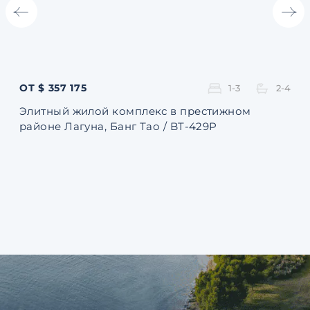
ОТ $ 357 175
ОТ 
1-3
2-4
Элитный жилой комплекс в престижном
Ква
районе Лагуна, Банг Тао / BT-429P
131