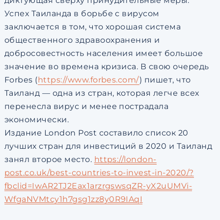
диктующая сверху принудительные меры.
Успех Таиланда в борьбе с вирусом
заключается в том, что хорошая система
общественного здравоохранения и
добросовестность населения имеет большое
значение во времена кризиса. В свою очередь
Forbes (
https://www.forbes.com/
) пишет, что
Таиланд — одна из стран, которая легче всех
перенесла вирус и менее пострадала
экономически.
Издание London Post составило список 20
лучших стран для инвестиций в 2020 и Таиланд
занял второе место.
https://london-
post.co.uk/best-countries-to-invest-in-2020/?
fbclid=IwAR2TJ2Eax1arzrgswsqZR-yX2uUMVi-
WfgaNVMtcy1h7gsg1zz8y0R9IAqI