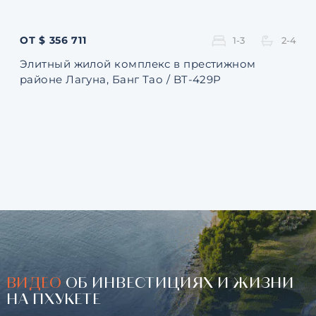
ОТ $ 356 711
ОТ 
1-3
2-4
Элитный жилой комплекс в престижном
Ква
районе Лагуна, Банг Тао / BT-429P
131
ВИДЕО
ОБ ИНВЕСТИЦИЯХ И ЖИЗНИ
НА ПХУКЕТЕ