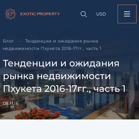
Оставить заявк
Запрос информации
Подбор
объекту
недвижимости
USD
Тенденции и ожида
Оставьте заявку и наш
недвижимости Пхуке
свяжется с вами
17гг., часть 1
Оставьте заявку и наш
Блог
Тенденции и ожидания рынка
—
свяжется с вами
недвижимости Пхукета 2016-17гг., часть 1
Тенденции и ожидания
рынка недвижимости
Пхукета 2016-17гг., часть 1
08.11.16
Согласен с
пользовательск
по обработке персональны
Я даю согласие на направ
рассылок