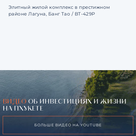
Элитный жилой комплекс в престижном
Ква
районе Лагуна, Банг Тао / BT-429P
131
ВИДЕО
ОБ ИНВЕСТИЦИЯХ И ЖИЗНИ
НА ПХУКЕТЕ
БОЛЬШЕ ВИДЕО НА YOUTUBE