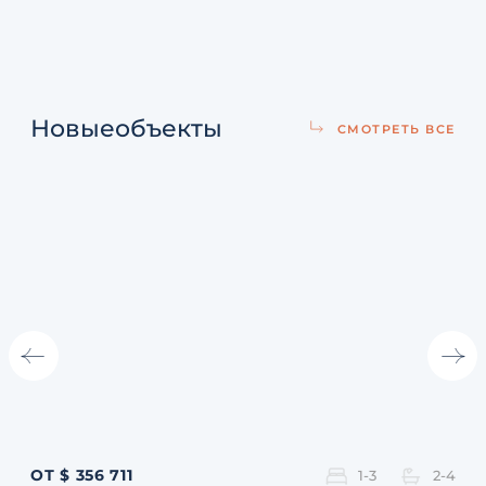
Новые
объекты
СМОТРЕТЬ ВСЕ
ОТ $ 356 711
ОТ 
1-3
2-4