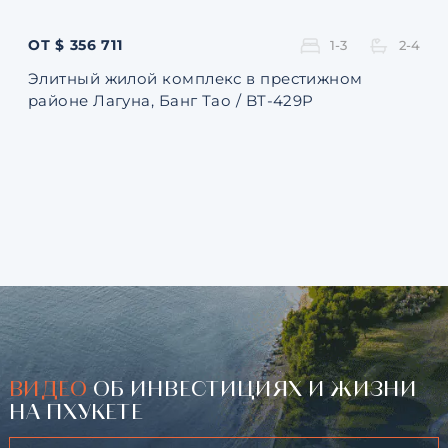
ОТ $ 356 711
ОТ 
1-3
2-4
Элитный жилой комплекс в престижном
Ква
районе Лагуна, Банг Тао / BT-429P
131
ВИДЕО
ОБ ИНВЕСТИЦИЯХ И ЖИЗНИ
НА ПХУКЕТЕ