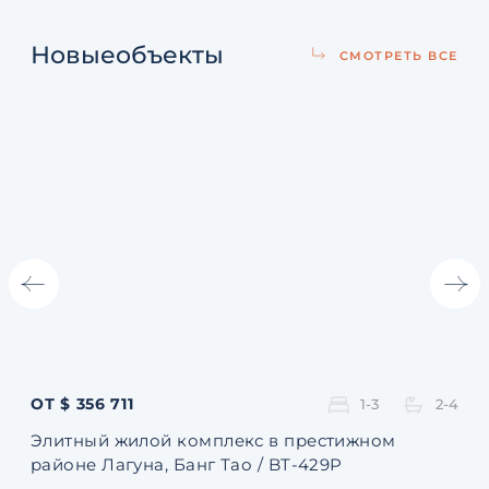
Новые
объекты
СМОТРЕТЬ ВСЕ
ОТ $ 356 711
ОТ 
1-3
2-4
Элитный жилой комплекс в престижном
Ква
районе Лагуна, Банг Тао / BT-429P
131