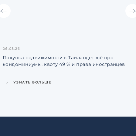
06.08.26
3
Покупка недвижимости в Таиланде: всё про
кондоминиумы, квоту 49 % и права иностранцев
L
УЗНАТЬ БОЛЬШЕ