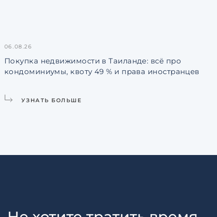
06.08.26
3
Покупка недвижимости в Таиланде: всё про
кондоминиумы, квоту 49 % и права иностранцев
L
УЗНАТЬ БОЛЬШЕ
Не хотите тратить время