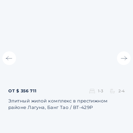
ОТ $ 356 711
ОТ 
1-3
2-4
Элитный жилой комплекс в престижном
Ква
районе Лагуна, Банг Тао / BT-429P
131