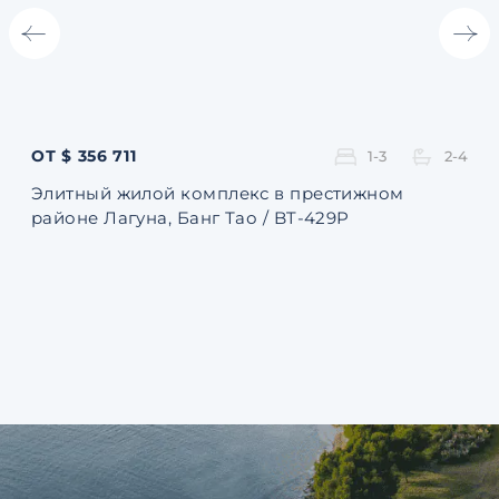
ОТ $ 356 711
ОТ 
1-3
2-4
Элитный жилой комплекс в престижном
Ква
районе Лагуна, Банг Тао / BT-429P
131