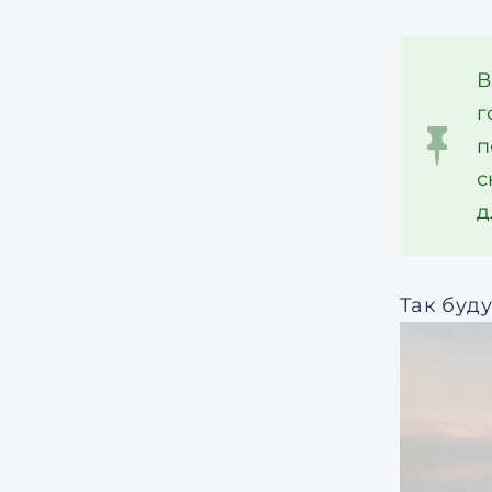
В
г
п
с
д
Так буд