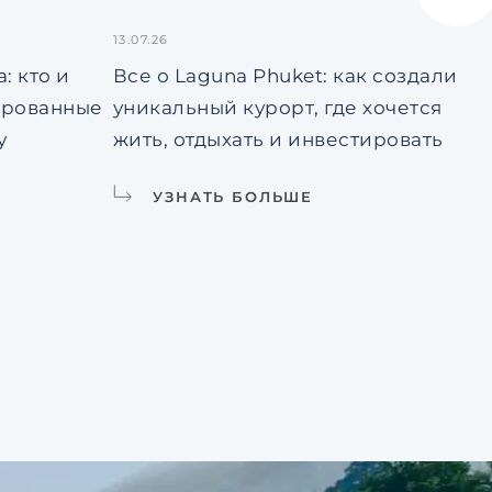
13.07.26
10.
: кто и
Все о Laguna Phuket: как создали
Кв
ированные
уникальный курорт, где хочется
чт
у
жить, отдыхать и инвестировать
20
УЗНАТЬ БОЛЬШЕ