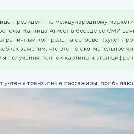
ице-президент по международному маркетин
оспожа Нантида Атисет в беседе со СМИ заяв
ограничный контроль на острове Пхукет прош
кобках заметим, что это не окончательное ч
ля получения полной картины к этой цифре
ут учтены транзитные пассажиры, прибывающ