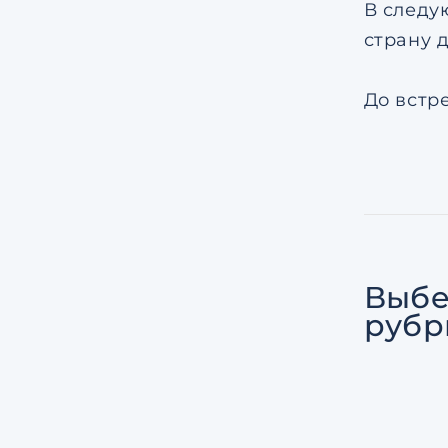
В следу
страну 
До встре
Выбе
рубр