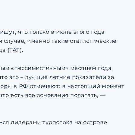
тке
авление
ьским
тке
шут, что только в июле этого года
м случае, именно такие статистические
а (ТАТ).
амым «пессимистичным» месяцем года,
что это – лучшие летние показатели за
торы в РФ отмечают: в настоящий момент
что есть все основания полагать, —
ься лидерами турпотока на острове