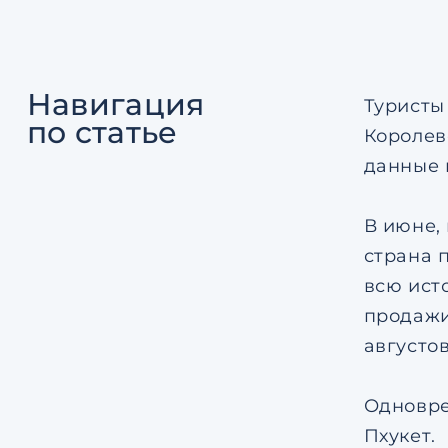
Навигация
Туристы
по статье
Королев
данные 
В июне,
страна п
всю ист
продажи 
августо
Одновре
Пхукет.