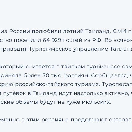
соглашением
по обрабо
персональных данных
Я даю согласие на напр
рекламных рассылок
Согласен с
пользовател
соглашением
по обрабо
 из России полюбили летний Таиланд. СМИ пи
персональных данных
ство посетили 64 929 гостей из РФ. Во всяко
приводит Туристическое управление Таиланд
 который считается в тайском турбизнесе с
риняла более 50 тыс. россиян. Сообщается, 
орию российско-тайского туризма. Туропера
путёвок в Таиланд идут настолько активно, 
вские объёмы будут не хуже июльских.
менно с этим россияне продолжают остават