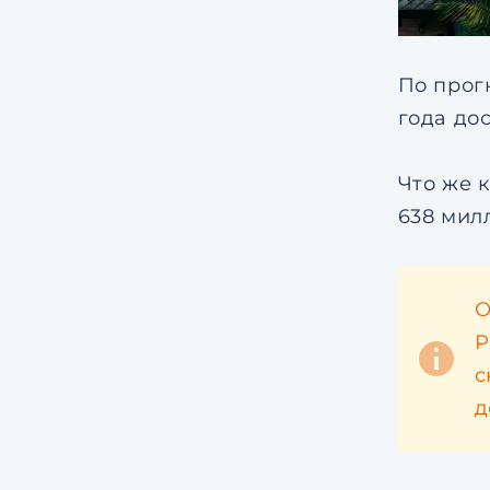
По прог
года дос
Что же 
638 мил
О
Р
с
д