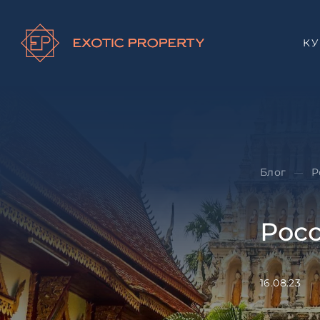
К
Блог
Р
—
Рос
16.08.23