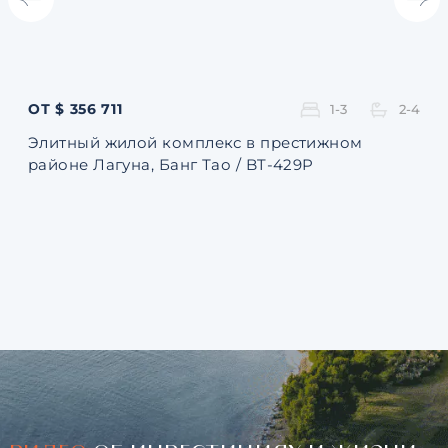
ОТ $ 356 711
ОТ 
1-3
2-4
Элитный жилой комплекс в престижном
Ква
районе Лагуна, Банг Тао / BT-429P
131