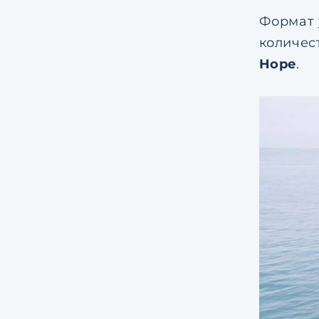
Формат 
количес
Hope
.