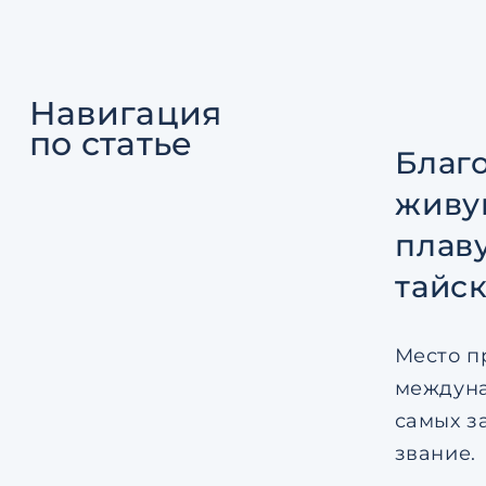
Навигация
по статье
Благ
живу
плав
тайск
Место п
междуна
самых з
звание.