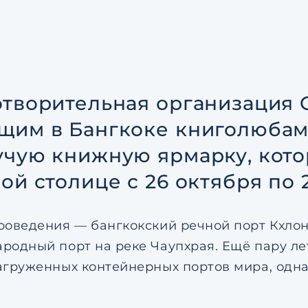
соглашением
по обрабо
персональных данных
Я даю согласие на напр
рекламных рассылок
Согласен с
пользовател
соглашением
по обрабо
персональных данных
отворительная организация 
щим в Бангкоке книголюбам
учую книжную ярмарку, кото
ой столице с 26 октября по 
роведения — бангкокский речной порт Кхлон
родный порт на реке Чаупхрая. Ещё пару ле
агруженных контейнерных портов мира, однак