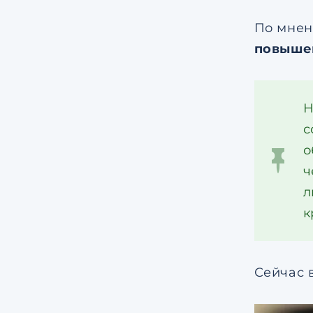
По мнен
повыше
Н
с
о
ч
л
к
Сейчас 