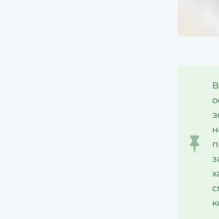
В
о
э
н
п
з
х
с
к