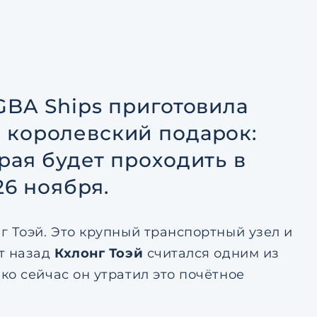
тке
авление
ьским
тке
GBA Ships приготовила
 королевский подарок:
рая будет проходить в
26 ноября.
г Тоэй. Это крупный транспортный узел и
т назад
Кхлонг Тоэй
считался одним из
о сейчас он утратил это почётное