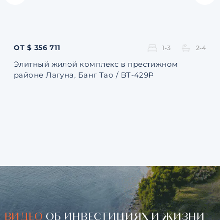
ОТ $ 356 711
ОТ 
1-3
2-4
Элитный жилой комплекс в престижном
Ква
районе Лагуна, Банг Тао / BT-429P
131
ВИДЕО
ОБ ИНВЕСТИЦИЯХ И ЖИЗНИ