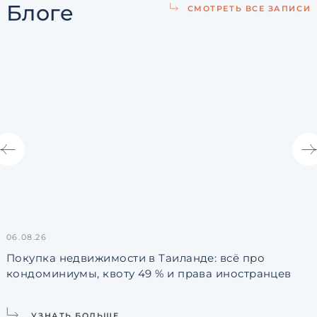
Блоге
СМОТРЕТЬ ВСЕ ЗАПИСИ
06.08.26
3
Покупка недвижимости в Таиланде: всё про
кондоминиумы, квоту 49 % и права иностранцев
L
УЗНАТЬ БОЛЬШЕ