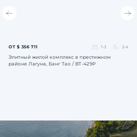
ОТ $ 356 711
ОТ 
1-3
2-4
Элитный жилой комплекс в престижном
Ква
районе Лагуна, Банг Тао / BT-429P
131