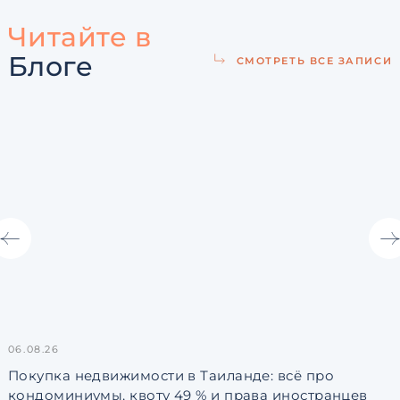
Читайте в
Блоге
СМОТРЕТЬ ВСЕ ЗАПИСИ
06.08.26
3
Покупка недвижимости в Таиланде: всё про
кондоминиумы, квоту 49 % и права иностранцев
L