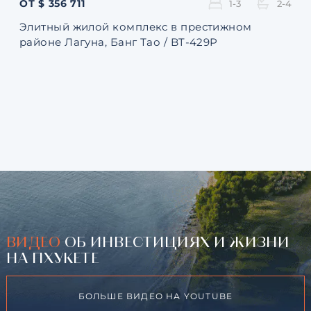
ОТ $ 356 711
ОТ 
1-3
2-4
Элитный жилой комплекс в престижном
Ква
районе Лагуна, Банг Тао / BT-429P
131
ВИДЕО
ОБ ИНВЕСТИЦИЯХ И ЖИЗНИ
НА ПХУКЕТЕ
БОЛЬШЕ ВИДЕО НА YOUTUBE