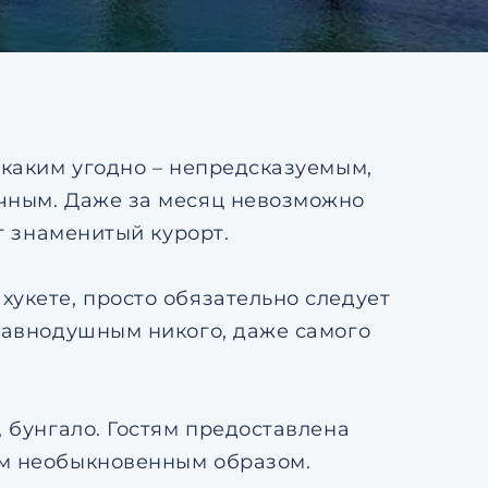
тке
Ответить на почту
авление
ьским
тке
 каким угодно – непредсказуемым,
учным. Даже за месяц невозможно
от знаменитый курорт.
укете, просто обязательно следует
еравнодушным никого, даже самого
, бунгало. Гостям предоставлена
ым необыкновенным образом.