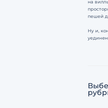
на вилл
простор
пешей д
Ну и, ко
уединенн
Выбе
рубр