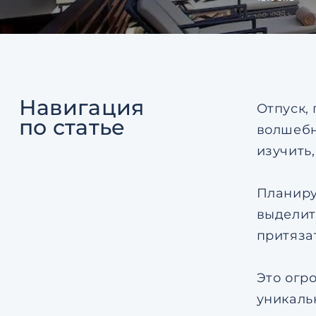
Навигация
Отпуск,
по статье
волшебн
изучить,
Планиру
выделит
притяза
Это огр
уникаль