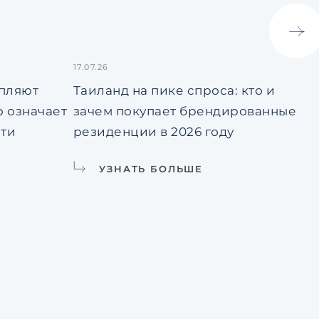
17.07.26
13.
епляют
Таиланд на пике спроса: кто и
Вс
о означает
зачем покупает брендированные
ун
сти
резиденции в 2026 году
жи
УЗНАТЬ БОЛЬШЕ