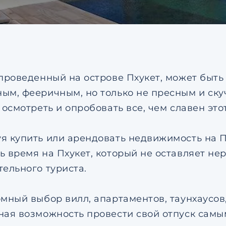
соглашением
по обрабо
персональных данных
Я даю согласие на напр
рекламных рассылок
Согласен с
пользовател
соглашением
по обрабо
персональных данных
 проведенный на острове Пхукет, может быть
ым, фееричным, но только не пресным и ск
 осмотреть и опробовать все, чем славен эт
я купить или арендовать недвижимость на Пх
ь время на Пхукет, который не оставляет н
тельного туриста.
омный выбор вилл, апартаментов, таунхаусов
ная возможность провести свой отпуск сам