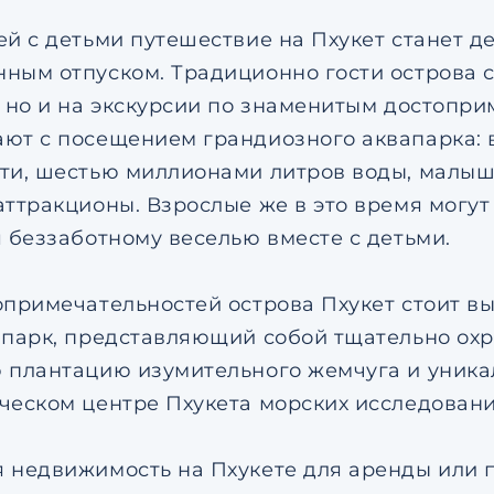
ей с детьми путешествие на Пхукет станет 
ным отпуском. Традиционно гости острова с
, но и на экскурсии по знаменитым достопри
ют с посещением грандиозного аквапарка: в
ти, шестью миллионами литров воды, малыш
аттракционы. Взрослые же в это время могут
я беззаботному веселью вместе с детьми.
опримечательностей острова Пхукет стоит в
 парк, представляющий собой тщательно ох
 плантацию изумительного жемчуга и уника
ческом центре Пхукета морских исследовани
 недвижимость на Пхукете для аренды или п