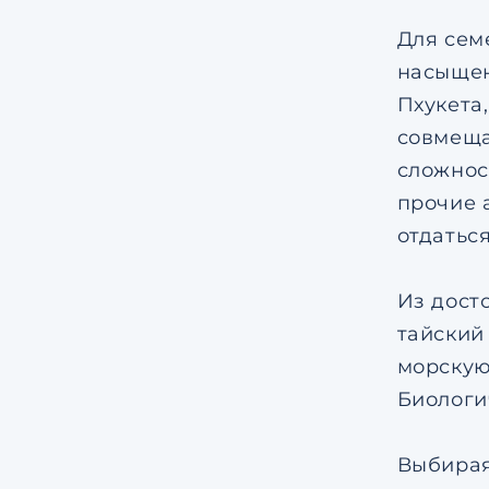
Для сем
насыщен
Пхукета
совмеща
сложнос
прочие 
отдатьс
Из дост
тайский
морскую
Биологи
Выбирая