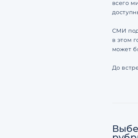
всего м
доступн
СМИ под
в этом 
может б
До встре
Выбе
рубр