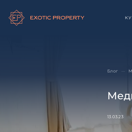
К
Блог
М
—
Мед
13.03.23