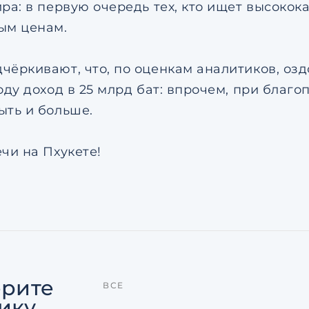
ира: в первую очередь тех, кто ищет высок
ым ценам.
чёркивают, что, по оценкам аналитиков, оз
году доход в 25 млрд бат: впрочем, при благ
ыть и больше.
чи на Пхукете!
рите
ВСЕ
ику