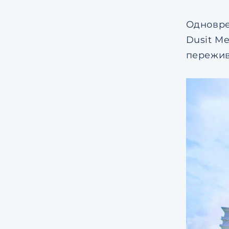
Одновре
Dusit M
пережив