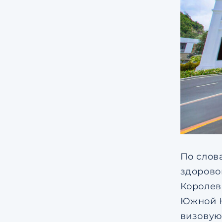
По слов
здорово
Королев
Южной К
визовую