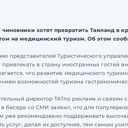
соглашением
по обрабо
персональных данных
Я даю согласие на напр
рекламных рассылок
Согласен с
пользовател
соглашением
по обрабо
 чиновники хотят превратить Таиланд в 
персональных данных
том на медицинский туризм. Об этом сообщ
ию представителей Туристического управлен
 привлекать в страну иностранных гостей вн
агается, что развитие медицинского туризма
нием возможностей туризма гастрономичес
тельный директор TATпо рекламе и связям 
 в беседе со СМИ заявил, что для популяри
м уже рекомендовано поддерживать высочай
ть услуг, делая их доступнее, тем самым уси