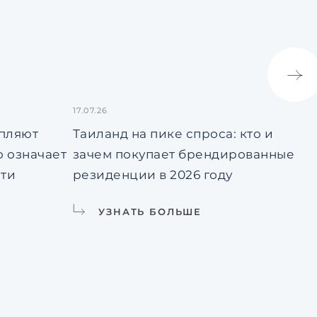
17.07.26
13.
епляют
Таиланд на пике спроса: кто и
Вс
о означает
зачем покупает брендированные
ун
сти
резиденции в 2026 году
жи
УЗНАТЬ БОЛЬШЕ