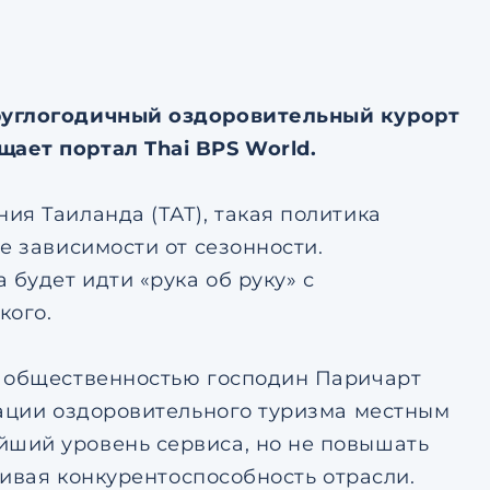
тке
авление
ьским
тке
круглогодичный оздоровительный курорт
ает портал Thai BPS World.
ия Таиланда (ТАТ), такая политика
е зависимости от сезонности.
 будет идти «рука об руку» с
кого.
с общественностью господин Паричарт
зации оздоровительного туризма местным
ший уровень сервиса, но не повышать
ливая конкурентоспособность отрасли.