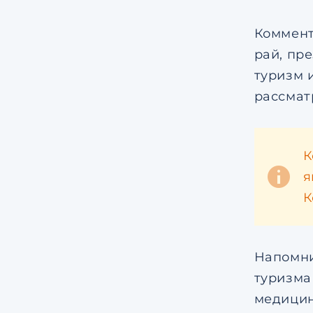
Коммент
рай, пр
туризм 
рассмат
К
я
К
Напомни
туризма
медицин