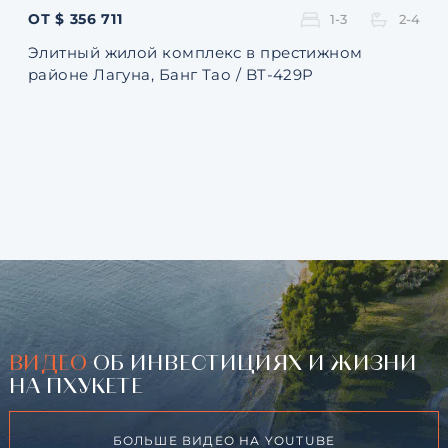
ОТ $ 356 711
ОТ 
1-3
2-4
Элитный жилой комплекс в престижном
Ква
районе Лагуна, Банг Тао / BT-429P
131
ВИДЕО
ОБ ИНВЕСТИЦИЯХ И ЖИЗНИ
НА ПХУКЕТЕ
БОЛЬШЕ ВИДЕО НА YOUTUBE