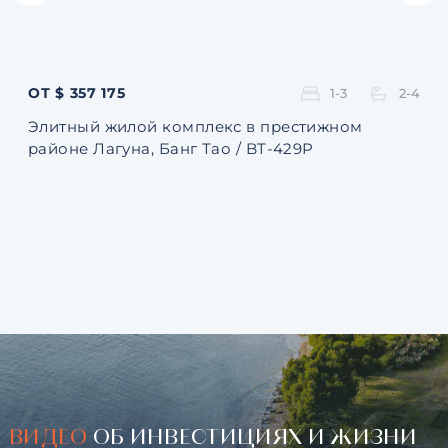
ОТ $ 357 175
ОТ 
1-3
2-4
Элитный жилой комплекс в престижном
Ква
районе Лагуна, Банг Тао / BT-429P
131
ВИДЕО
ОБ ИНВЕСТИЦИЯХ И ЖИЗНИ