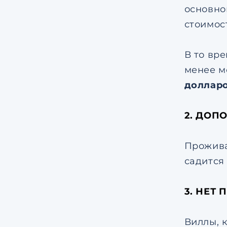
основн
стоимос
В то вр
менее м
доллар
2. ДОП
Прожива
садится
3. НЕТ
Виллы, 