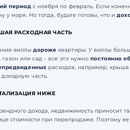
ий период
с ноября по февраль. Если конеч
у у моря. Но тогда, будьте готовы, что и
дох
ЬШАЯ РАСХОДНАЯ ЧАСТЬ
ание виллы
дороже
квартиры. У виллы боль
 газон или сад – все это нужно
постоянно о
епредвиденных
расходов, например, крыша п
 доходную часть.
ИТАЛИЗАЦИЯ НИЖЕ
рендного дохода, недвижимость приносит т
ице стоимости при перепродаже. Поэтому ее 