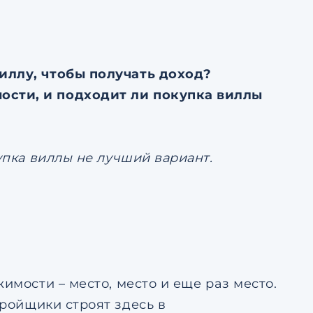
тке
Ответить на почту
авление
ьским
иллу, чтобы получать доход?
тке
ости, и подходит ли покупка виллы
купка виллы не лучший вариант.
имости – место, место и еще раз место.
тройщики строят здесь в