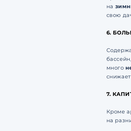
на
зимн
свою дач
6. БОЛ
Содерж
бассейн,
много
н
снижает
7. КАП
Кроме а
на разн