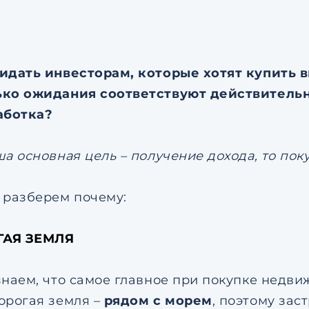
соглашением
по обрабо
персональных данных
Я даю согласие на напр
рекламных рассылок
Согласен с
пользовател
идать инвесторам, которые хотят купить в
соглашением
по обрабо
персональных данных
ко ожидания соответствуют действительн
аботка?
ша основная цель – получение дохода, то по
 разберем почему:
ГАЯ ЗЕМЛЯ
знаем, что самое главное при покупке недвиж
орогая земля –
рядом с морем
, поэтому зас