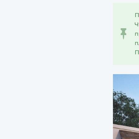
П
Ч
п
п
П