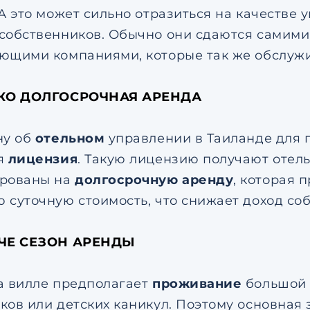
 А это может сильно отразиться на качестве 
собственников. Обычно они сдаются самим
ющими компаниями, которые так же обслуж
ЬКО ДОЛГОСРОЧНАЯ АРЕНДА
ну об
отельном
управлении в Таиланде для 
я
лицензия
. Такую лицензию получают отел
рованы на
долгосрочную аренду
, которая 
 суточную стоимость, что снижает доход со
ОЧЕ СЕЗОН АРЕНДЫ
а вилле предполагает
проживание
большой 
ков или детских каникул. Поэтому основная 