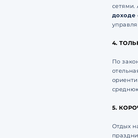
сетями.
доходе
управля
4. ТОЛ
По зако
отельна
ориенти
среднюю
5. КОР
Отдых н
праздни