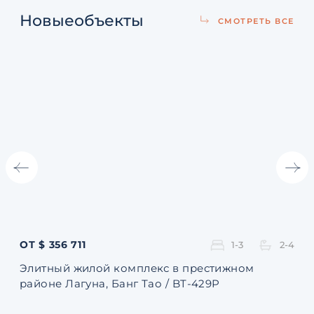
Новые
объекты
СМОТРЕТЬ ВСЕ
ОТ $ 356 711
ОТ 
1-3
2-4
Элитный жилой комплекс в престижном
Ква
районе Лагуна, Банг Тао / BT-429P
131