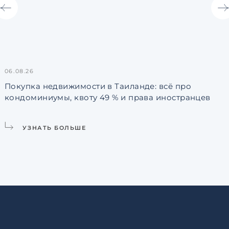
06.08.26
3
Покупка недвижимости в Таиланде: всё про
кондоминиумы, квоту 49 % и права иностранцев
L
УЗНАТЬ БОЛЬШЕ