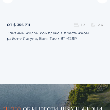
ОТ $ 356 711
ОТ 
1-3
2-4
Элитный жилой комплекс в престижном
Ква
районе Лагуна, Банг Тао / BT-429P
131
ВИДЕО
ОБ ИНВЕСТИЦИЯХ И ЖИЗНИ