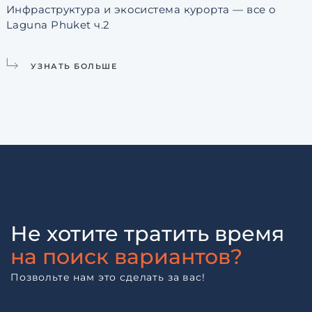
Инфраструктура и экосистема курорта — все о
Р
Laguna Phuket ч.2
УЗНАТЬ БОЛЬШЕ
Не хотите тратить время
на поиск вариантов?
Позвольте нам это сделать за вас!