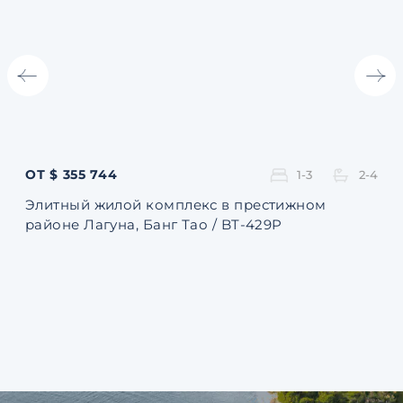
ОТ $ 355 744
ОТ 
1-3
2-4
Элитный жилой комплекс в престижном
Ква
районе Лагуна, Банг Тао / BT-429P
131