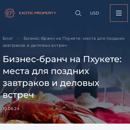
Оставить заявк
Запрос информации
Подбор
объекту
недвижимости
USD
Бизнес-бранч на Пху
Оставьте заявку и наш
места для поздних 
свяжется с вами
и деловых встреч
Оставьте заявку и наш
Блог
Бизнес-бранч на Пхукете: места для поздних
—
свяжется с вами
завтраков и деловых встреч
Бизнес-бранч на Пхукете:
места для поздних
завтраков и деловых
встреч
Согласен с
пользовательск
по обработке персональны
10.06.24
Я даю согласие на направ
рассылок