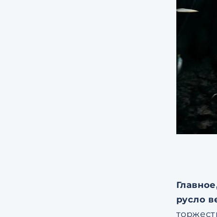
Главное
русло в
торжест