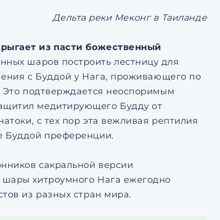
Дельта реки Меконг в Таиланде
зрыгает из пасти божественный
нных шаров построить лестницу для
шения с Буддой у Нага, проживающего по
е. Это подтверждается неоспоримым
ащитил медитирующего Будду от
атоки, с тех пор эта вежливая рептилия
е Буддой преференции.
нников сакральной версии
 шары хитроумного Нага ежегодно
тов из разных стран мира.