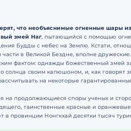
ерят, что необъяснимые огненные шары и
вый змей Наг
, пытающийся с помощью огне
ения Будды с небес на Землю. Кстати, отно
 части в Великой Бездне, вполне дружески
ким фактом: однажды божественный змей з
о солнца своим капюшоном, и, как говорят зн
рассчитывать на некоторые гарантированны
я на продолжающиеся споры ученых и сторо
дящего, таинственные красные и оранжевые
т в провинции Нонгкхай десятки тысяч турис