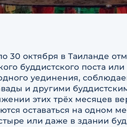
соглашением
по обрабо
персональных данных
Я даю согласие на напр
рекламных рассылок
Согласен с
пользовател
соглашением
по обрабо
персональных данных
по 30 октября в Таиланде о
ого буддистского поста или
одного уединения, соблюдае
авады и другими буддистски
яжении этих трёх месяцев в
ются оставаться на одном мес
стыре или даже в здании буд