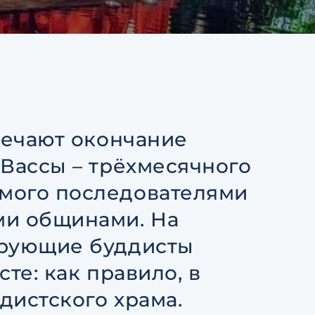
тке
Ответить на почту
авление
ьским
тке
тмечают окончание
 Вассы – трёхмесячного
мого последователями
ми общинами. На
ерующие буддисты
те: как правило, в
дистского храма.