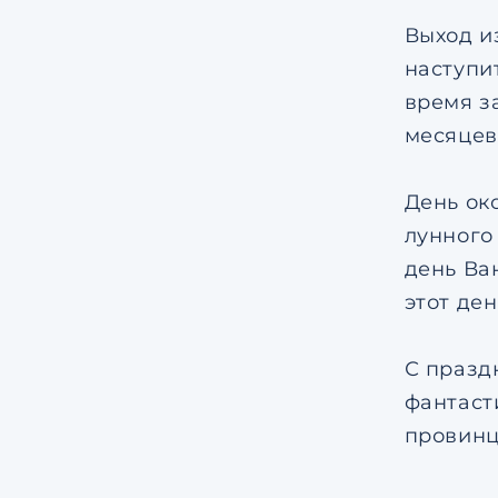
Выход и
наступи
время з
месяцев
День ок
лунного
день Ва
этот де
С празд
фантаст
провинц