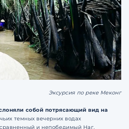
Эксурсия по реке Меконг
аслоняли собой потрясающий вид на
в чьих темных вечерних водах
есравненный и непобедимый Наг.