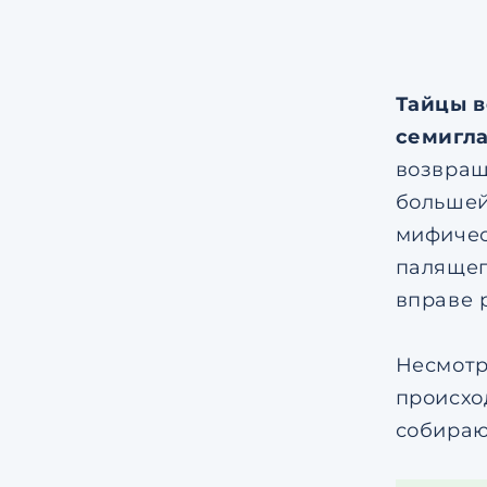
Тайцы в
семигла
возвращ
большей
мифичес
палящег
вправе 
Несмотр
происхо
собираю