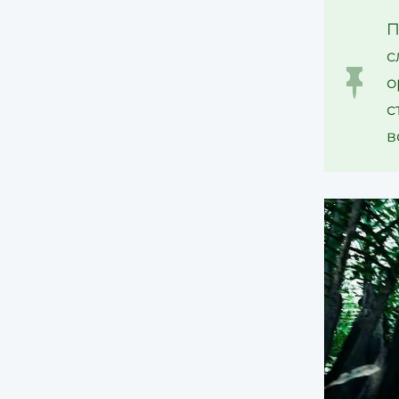
П
с
о
с
в