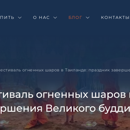
Оставить зая
Запрос инфор
Подбор недв
УПИТЬ
О НАС
БЛОГ
Фестиваль ог
КОНТАКТ
праздник зав
Оставьте заявку и н
буддистского
специалист свяжетс
Оставьте заявку и н
специалист свяжетс
естиваль огненных шаров в Таиланде: праздник заверше
иваль огненных шаров 
ршения Великого будди
Согласен с
пользовател