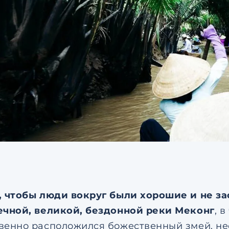
, чтобы люди вокруг были хорошие и не з
ечной, великой, бездонной реки Меконг
, 
венно расположился божественный змей, н