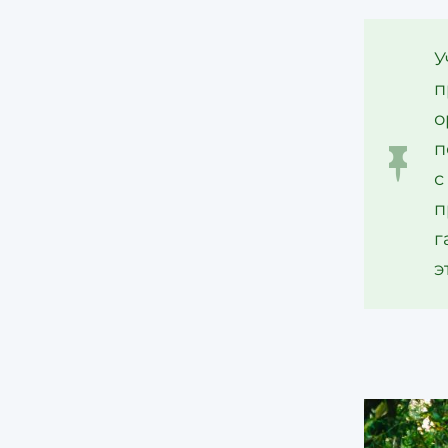
У
п
о
п
с
п
г
э