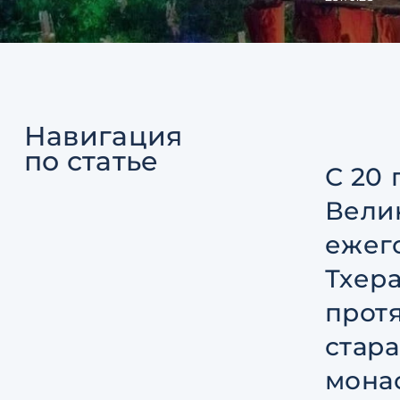
Навигация
по статье
С 20 
Велик
ежег
Тхер
прот
стара
мона