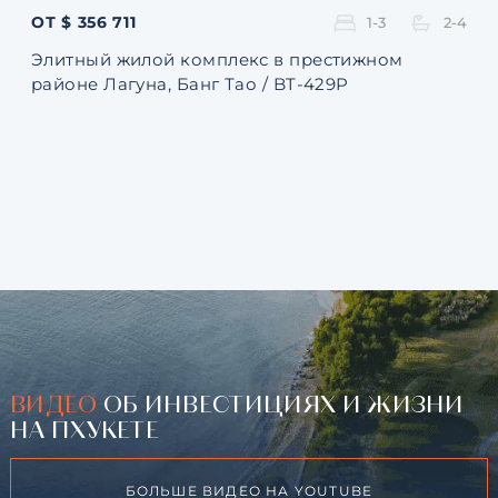
ОТ $ 356 711
ОТ 
1-3
2-4
Элитный жилой комплекс в престижном
Ква
районе Лагуна, Банг Тао / BT-429P
131
ВИДЕО
ОБ ИНВЕСТИЦИЯХ И ЖИЗНИ
НА ПХУКЕТЕ
БОЛЬШЕ ВИДЕО НА YOUTUBE