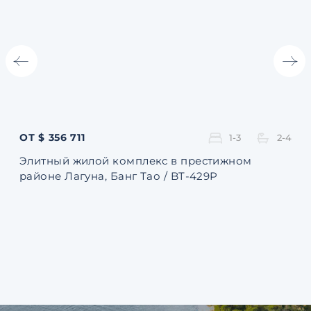
ОТ $ 356 711
ОТ 
1-3
2-4
Элитный жилой комплекс в престижном
Ква
районе Лагуна, Банг Тао / BT-429P
131