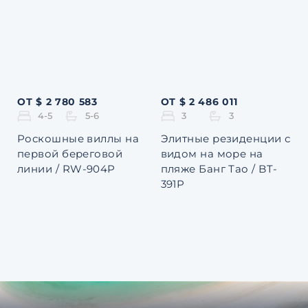
ОТ $ 2 780 583
ОТ $ 2 486 011
4-5
5-6
3
3
Роскошные виллы на
Элитные резиденции с
первой береговой
видом на море на
линии / RW-904P
пляже Банг Тао / BT-
391P