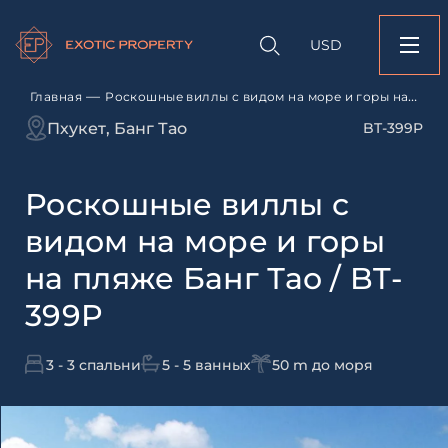
Оставить заявк
Запрос информации
Подбор
объекту
недвижимости
USD
Роскошные виллы с
Оставьте заявку и наш
море и горы на пляж
свяжется с вами
/ BT-399P
—
Главная
Роскошные виллы с видом на море и горы на
пляже Банг Тао / BT-399P
Оставьте заявку и наш
Пхукет, Банг Тао
BT-399P
свяжется с вами
Роскошные виллы с
видом на море и горы
на пляже Банг Тао / BT-
399P
Согласен с
пользовательск
по обработке персональны
3 - 3 спальни
5 - 5 ванных
50 m до моря
Я даю согласие на направ
рассылок