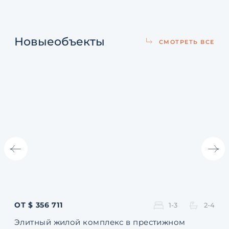
Новые
объекты
СМОТРЕТЬ ВСЕ
ОТ $ 356 711
ОТ 
1-3
2-4
Элитный жилой комплекс в престижном
Ква