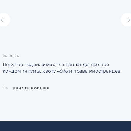
06.08.26
3
Покупка недвижимости в Таиланде: всё про
кондоминиумы, квоту 49 % и права иностранцев
L
УЗНАТЬ БОЛЬШЕ