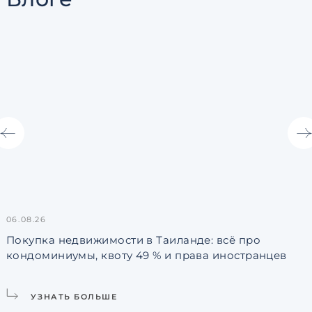
06.08.26
3
Покупка недвижимости в Таиланде: всё про
кондоминиумы, квоту 49 % и права иностранцев
L
УЗНАТЬ БОЛЬШЕ