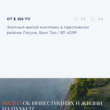
ОТ $ 356 711
ОТ 
1-3
2-4
Элитный жилой комплекс в престижном
Ква
районе Лагуна, Банг Тао / BT-429P
131
ВИДЕО
ОБ ИНВЕСТИЦИЯХ И ЖИЗНИ
НА ПХУКЕТЕ